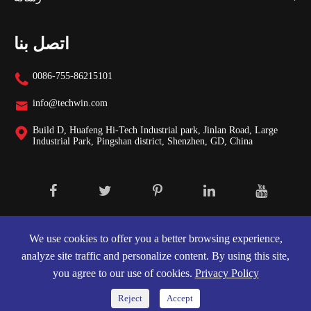
اتصل بنا
0086-755-86215101

info@techwin.com

Build D, Huafeng Hi-Tech Industrial park, Jinlan Road, Large

Industrial Park, Pingshan district, Shenzhen, GD, China
Shenzhen Techwin Lightning Technologies Co.,
حقوق الطبع والنشر ©
جميع الحقوق محفوظة.
Ltd.
We use cookies to offer you a better browsing experience,
analyze site traffic and personalize content. By using this site,
خريطة الموقع
|
سياسة الخصوصية
you agree to our use of cookies.
Privacy Policy
Reject
Accept

