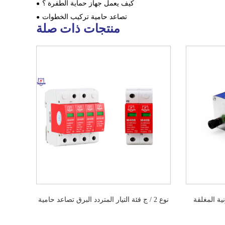
كيف يعمل جهاز حماية الطفرة ؟
تصاعد حامية تركيب الخطوات
منتجات ذات صلة
لقة m10-220 d05j4
نوع 2 / ج فئة التيار المتردد البرق تصاعد حامية
d12y2 ثلاثة في واحد الحزب الاشتراكي