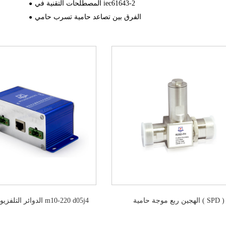
المصطلحات التقنية في iec61643-2
الفرق بين تصاعد حامية تسرب حامي
الهجين ربع موجة حامية ( SPD )
الدوائر التلفزيونية المغ
الديمقراطي