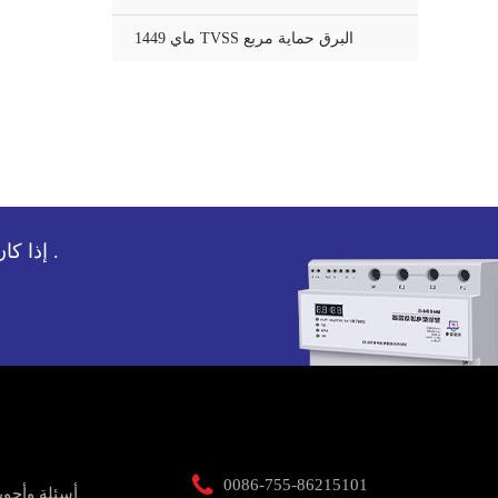
ماي 1449 TVSS البرق حماية مربع
إذا كان لديك أي أسئلة حول جهاز حماية الطفرة لدينا ، ونحن سوف تخدم لك .

0086-755-86215101
أسئلة وأجوب