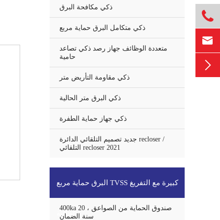
ذكي مكافحة البرق

ذكي متكامل البرق حماية مربع

متعددة الوظائف جهاز رصد ذكي تصاعد
حامية

ذكي مقاومة التأريض متر
ذكي البرق متر الحالية
ذكي جهاز حماية الطفرة
جديد تصميم التلقائي الدائرة recloser /
التلقائي recloser 2021
البرق حماية مربع TVSS كبيرة مع التفريغ
400ka صندوق الحماية من الصواعق ، 20
الحالية
سنة الضمان