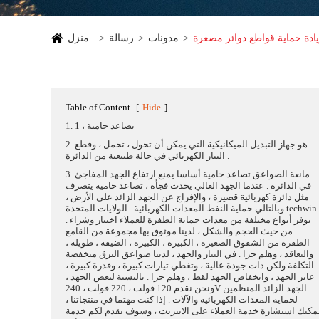
يادة حماية قواطع دوائر مصغرة
مدونات
رسالة
منزل .
Table of Content
[
Hide
]
1. 1 ، تصاعد حامية
2. هو جهاز التبديل الميكانيكية التي يمكن أن تحول ، تحمل ، وقطع
التيار الكهربائي في حالة طبيعية من الدائرة .
3. مانعة الصواعق تصاعد حامية أساسا يمنع ارتفاع الجهد المفاجئ
في الدائرة . عندما الجهد العالي يحدث فجأة ، تصاعد حامية يتصرف
مثل دائرة كهربائية قصيرة ، والإفراج عن الجهد الزائد على الأرض ،
وبالتالي حماية النفط المعدات الكهربائية . الولايات المتحدة techwin
يوفر أنواع مختلفة من معدات حماية الطفرة للعملاء اختيار وشراء .
من حيث الحجم والشكل ، لدينا موثوق بها مجموعة من القامع
الطفرة من الشقوق الصغيرة ، الكبيرة ، الكبيرة ، الضيقة ، طويلة ،
والتعاقد ، وهلم جرا . في التيار والجهد ، لدينا صواعق البرق منخفضة
التكلفة ولكن ذات جودة عالية ، وتغطي تيارات كبيرة ، وقدرة كبيرة ،
عابر الجهد ، وانخفاض الجهد لقط ، وهلم جرا . بالنسبة لبعض الجهد ،
ونحن نقدم 120 فولت ، 220 فولت ، 240V الجهد الزائد المنظمين
لحماية المعدات الكهربائية والآلات . إذا كنت مهتما في منتجاتنا ،
مكنك استشارة خدمة العملاء على الانترنت ، وسوف نقدم لكم خدمة