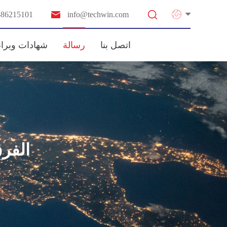


-86215101
info@techwin.com
اتصل بنا
رسالة
شهادات وبراء
الفرق