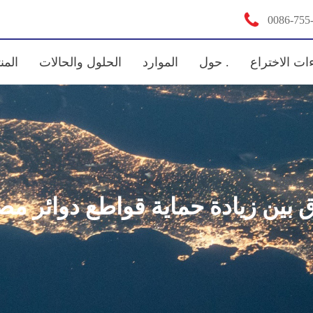

0086-755
ات الاختراع
حول .
الموارد
الحلول والحالات
المن
 بين زيادة حماية قواطع دوائر م