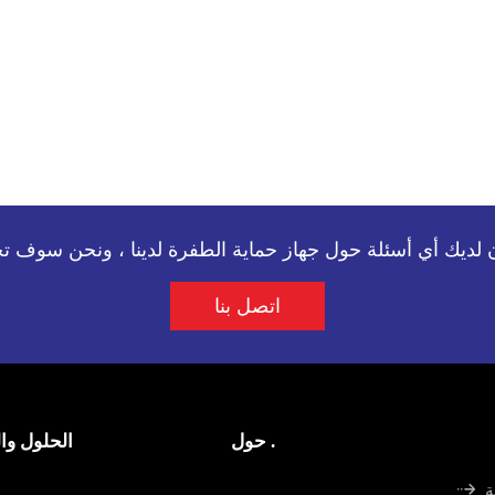
اتصل بنا
حول .
الحلول وا

ة