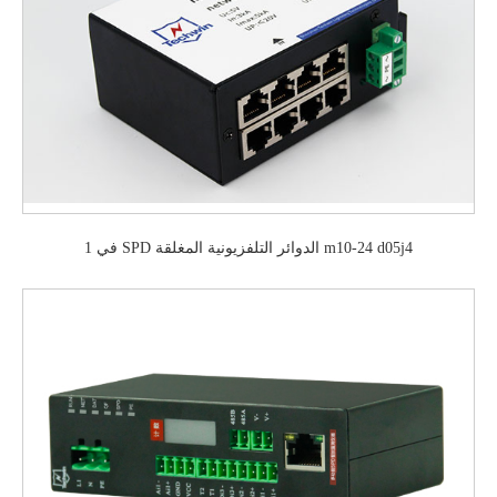
في 1 SPD الدوائر التلفزيونية المغلقة m10-24 d05j4