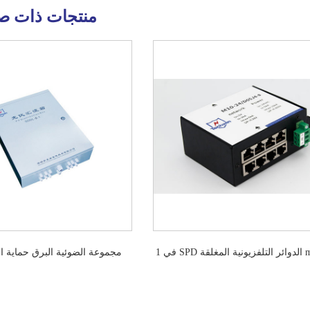
منتجات ذات ص
في 1 SPD الدوائر التلفزيونية المغلقة m10-24
مجموعة الضوئية البرق حماية الت
d05j4
مربع توزيع الطاقة الضو