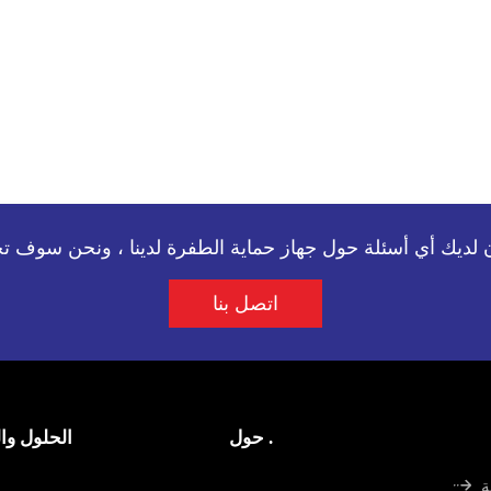
اتصل بنا
حول .
الحلول وا

ة