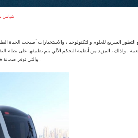
نموذج شبكة techwin ش
التطور السريع للعلوم والتكنولوجيا ، والاستخبارات أصبحت الحياة الطبيع
والتي توفر ضمانة قوية لتحسين كفاءة التشغيل وسرعة النقل بالسكك الحديدية .