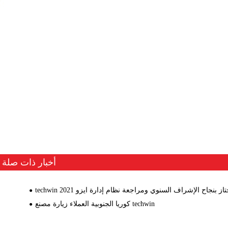
أخبار ذات صلة
techw اجتاز بنجاح الإشراف السنوي ومراجعة نظام إدارة ايزو 2021
كوريا الجنوبية العملاء زيارة مصنع techwin