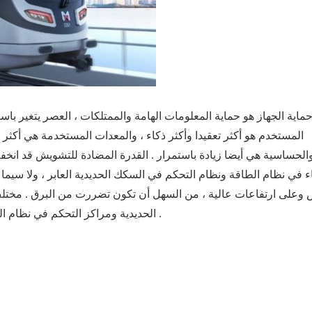
ماية الجهاز هو حماية المعلومات الهامة والممتلكات ، العصر يتغير باست
المستخدم هو أكثر تعقيدا وأكثر ذكاء ، والمعدات المستخدمة هي أكثر 
الحساسية هي أيضا زيادة باستمرار . القدرة المضادة للتشويش قد انخف
 في نظام الطاقة ونظام التحكم في السكك الحديدية العابر ، ولا سيما 
 وعلى ارتفاعات عالية ، من السهل أن تكون تضررت من البرق . مختل
الحديدية ومراكز التحكم في نظام النقل بالسكك الحديدية جعل الحماية من الصواعق أكثر أهمية .