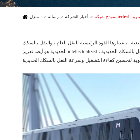
يامن مترو
أخبار الشركة
رسالة
منزل .
ية . باعتبارها القوة الرئيسية للنقل العام ، والنقل بالسكك
الحديدية هو أيضا تعزيز intellectualized وشعبية . ولذلك ، المزيد من أنظمة التحكم الآلي يتم تطبيقها على نظام النقل بالسكك الحديدية ،