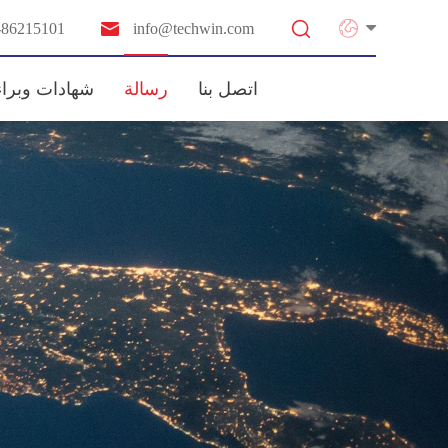


-86215101
info@techwin.com
اتصل بنا
رسالة
شهادات وبراء
ن