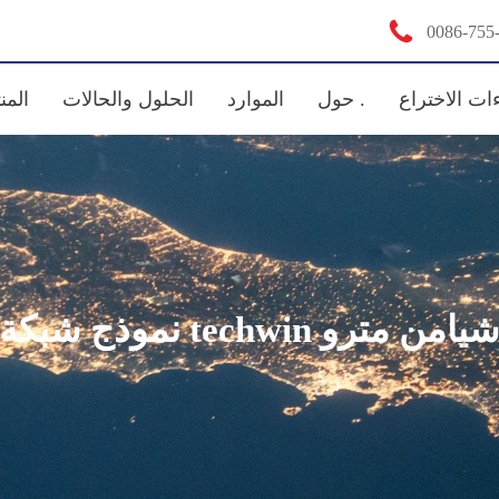

0086-755
ات الاختراع
حول .
الموارد
الحلول والحالات
المن
موذج شبكة techwin شيامن مترو