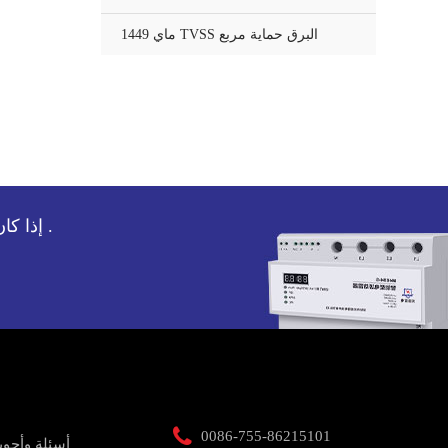
ماي 1449 TVSS البرق حماية مربع
إذا كان لديك أي أسئلة حول جهاز حماية الطفرة لدينا ، ونحن سوف تخدم لك .

0086-755-86215101
أسئلة وأجوب